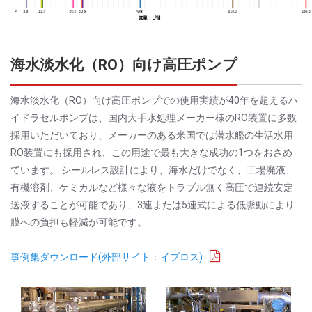
海水淡水化（RO）向け高圧ポンプ
海水淡水化（RO）向け高圧ポンプでの使用実績が40年を超えるハ
イドラセルポンプは、国内大手水処理メーカー様のRO装置に多数
採用いただいており、メーカーのある米国では潜水艦の生活水用
RO装置にも採用され、この用途で最も大きな成功の1つをおさめ
ています。 シールレス設計により、海水だけでなく、工場廃液、
有機溶剤、ケミカルなど様々な液をトラブル無く高圧で連続安定
送液することが可能であり、3連または5連式による低脈動により
膜への負担も軽減が可能です。
事例集ダウンロード(外部サイト：イプロス)