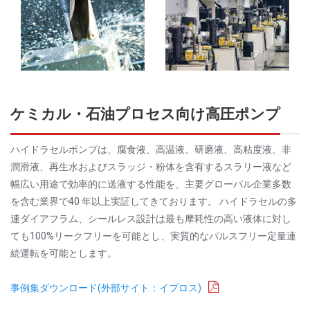
ケミカル・石油プロセス向け高圧ポンプ
ハイドラセルポンプは、腐食液、高温液、研磨液、高粘度液、非
潤滑液、再生水およびスラッジ・粉体を含有するスラリー液など
幅広い用途で効率的に送液する性能を、主要グローバル企業多数
を含む業界で40 年以上実証してきております。 ハイドラセルの多
連ダイアフラム、シールレス設計は最も摩耗性の高い液体に対し
ても100%リークフリーを可能とし、実質的なパルスフリー定量連
続運転を可能とします。
事例集ダウンロード(外部サイト：イプロス)