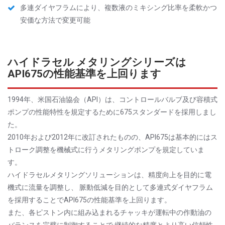
多連ダイヤフラムにより、複数液のミキシング比率を柔軟かつ
安価な方法で変更可能
ハイドラセル メタリングシリーズは
API675の性能基準を上回ります
1994年、米国石油協会（API）は、コントロールバルブ及び容積式
ポンプの性能特性を規定するために675スタンダードを採用しまし
た。
2010年および2012年に改訂されたものの、API675は基本的にはス
トローク調整を機械式に行うメタリングポンプを規定していま
す。
ハイドラセルメタリングソリューションは、精度向上を目的に電
機式に流量を調整し、 脈動低減を目的として多連式ダイヤフラム
を採用することでAPI675の性能基準を上回ります。
また、各ピストン内に組み込まれるチャッキが運転中の作動油の
バランスを完璧に制御することで 継続的な精度とより高い信頼性