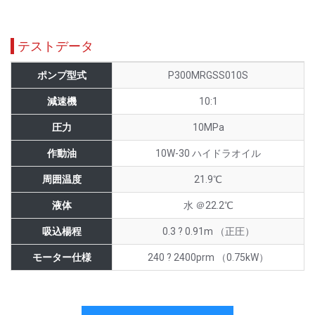
テストデータ
ポンプ型式
P300MRGSS010S
減速機
10:1
圧力
10MPa
作動油
10W-30 ハイドラオイル
周囲温度
21.9℃
液体
水 ＠22.2℃
吸込楊程
0.3 ? 0.91m （正圧）
モーター仕様
240 ? 2400prm （0.75kW）