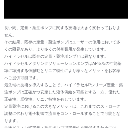
長い間、定量・薬注ポンプに関する技術は大きく変わっておりま
せん。
その結果、既存の定量・薬注ポンプはユーザーの使用において多
くの限界があり、より多くの付帯費用が発生しています。
ハイドラセルは既存の定量・薬注ポンプとは異なります。
ハイドラセルメタリングソリューションポンプはAPI675の性能基
準に準拠する低脈動とリニア特性により様々なメリットをお客様
へご提供可能です。
最先端の技術を導入することで、ハイドラセルPシリーズ定量・薬
注ポンプは正確かつ安定した液体供給を可能とする一方、優れた
正確性、反復性、リニア特性を有しています。
定量薬注におけるこの大きなメリットは、これまでのストローク
調整に代わり電子制御で流量をコントロールすることで可能とな
ります。
油圧ピストン式定量・薬注ポンプで定量性を確保するためには、