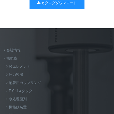
カタログダウンロード
会社情報
機能膜
膜エレメント
圧力容器
配管用カップリング
E-Cellスタック
水処理薬剤
機能膜装置