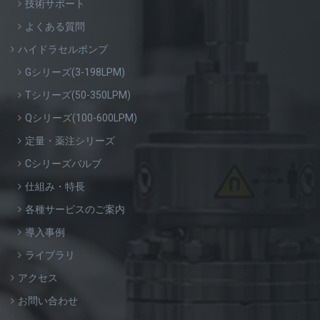
技術サポート
よくある質問
ハイドラセルポンプ
Gシリーズ(3-198LPM)
Tシリーズ(50-350LPM)
Qシリーズ(100-600LPM)
定量・薬注シリーズ
Cシリーズバルブ
仕組み・特長
各種サービスのご案内
導入事例
ライブラリ
アクセス
お問い合わせ