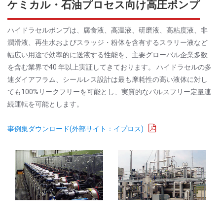
ケミカル・石油プロセス向け高圧ポンプ
ハイドラセルポンプは、腐食液、高温液、研磨液、高粘度液、非
潤滑液、再生水およびスラッジ・粉体を含有するスラリー液など
幅広い用途で効率的に送液する性能を、主要グローバル企業多数
を含む業界で40 年以上実証してきております。 ハイドラセルの多
連ダイアフラム、シールレス設計は最も摩耗性の高い液体に対し
ても100%リークフリーを可能とし、実質的なパルスフリー定量連
続運転を可能とします。
事例集ダウンロード(外部サイト：イプロス)