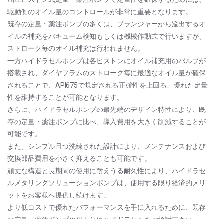
駆動側のオイル量のコントロールが非常に重要となります。
既存の定量・薬注ポンプの多くは、プランジャーから流出するオ
イルの補充をバキューム検知もしくは機械作動式で行いますが、
ストローク毎のオイル補充は行われません。
一方ハイドラセルポンプは各ピストンにオイル補充用のバルブが
搭載され、ダイヤフラムのストローク毎に最適なオイル量が確保
されることで、API675で規定される正確性を上回る、優れた定量
性を維持することが可能となります。
さらに、ハイドラセルポンプの最先端のデザイン特性により、既
存の定量・薬注ポンプに比べ、導入費用を大きく削減することが
可能です。
また、シンプル且つ洗練された設計により、メンテナンスおよび
交換部品費用を小さく抑えることも可能です。
頑丈な構造と長期間の使用に耐えうる耐久性により、ハイドラセ
ルメタリングソリューションポンプは、使用する限り経済的メリ
ットをお客様へ提供し続けます。
より低コストで優れたパフォーマンスを手に入れるために、既存