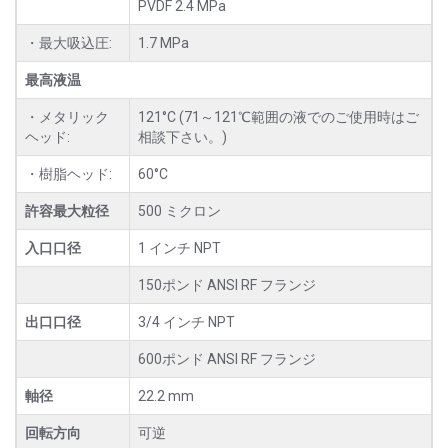
PVDF 2.4 MPa
・最大吸込圧:
1.7 MPa
最高液温
・メタリック
121°C (71～121℃範囲の液でのご使用時はご
ヘッド:
相談下さい。)
・樹脂ヘッド:
60°C
許容最大粒径
500 ミクロン
入口口径
1 インチ NPT
150ポンド ANSI RF フランジ
出口口径
3/4 インチ NPT
600ポンド ANSI RF フランジ
軸径
22.2 mm
回転方向
可逆