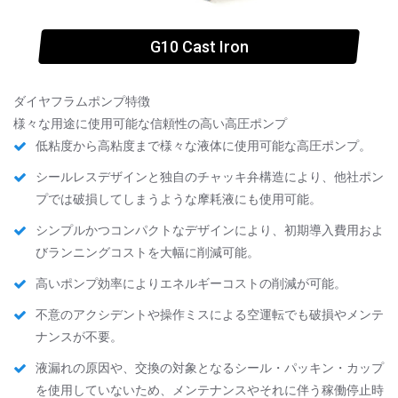
G10 Cast Iron
ダイヤフラムポンプ特徴
様々な用途に使用可能な信頼性の高い高圧ポンプ
低粘度から高粘度まで様々な液体に使用可能な高圧ポンプ。
シールレスデザインと独自のチャッキ弁構造により、他社ポン
プでは破損してしまうような摩耗液にも使用可能。
シンプルかつコンパクトなデザインにより、初期導入費用およ
びランニングコストを大幅に削減可能。
高いポンプ効率によりエネルギーコストの削減が可能。
不意のアクシデントや操作ミスによる空運転でも破損やメンテ
ナンスが不要。
液漏れの原因や、交換の対象となるシール・パッキン・カップ
を使用していないため、メンテナンスやそれに伴う稼働停止時