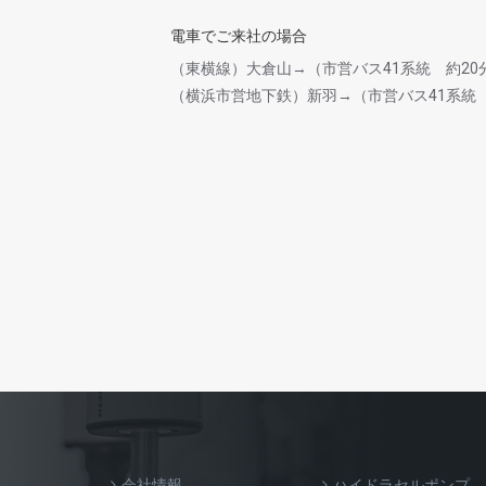
電車でご来社の場合
（東横線）大倉山→（市営バス41系統 約2
（横浜市営地下鉄）新羽→（市営バス41系統
会社情報
ハイドラセルポンプ