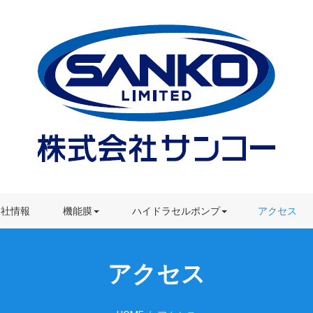
配管用カップリング
Cシリーズバルブ
E-CELLスタック
仕組み・特長
水処理薬剤
各種サービスのご案内
機能膜装置
導入事例
技術サポート
ライブラリ
会社情報
よくある質問
機能膜
ダウンロード
ハイドラセルポンプ
アクセス
アクセス