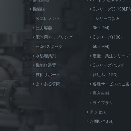
機能膜
Gシリーズ(3-198LPM
膜エレメント
Tシリーズ(50-
圧力容器
350LPM)
配管用カップリング
Qシリーズ(100-
E-Cellスタック
600LPM)
水処理薬剤
定量・薬注シリーズ
機能膜装置
Cシリーズバルブ
技術サポート
仕組み・特長
よくある質問
各種サービスのご案
導入事例
ライブラリ
アクセス
お問い合わせ