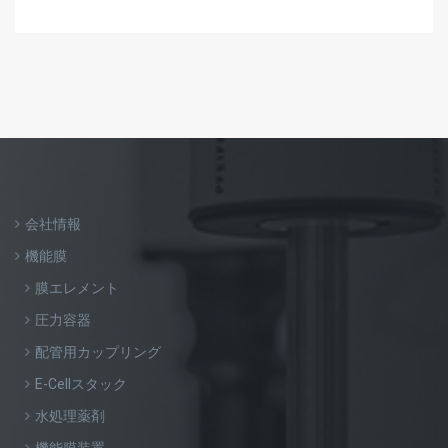
会社情報
機能膜
膜エレメント
圧力容器
配管用カップリング
E-Cellスタック
水処理薬剤