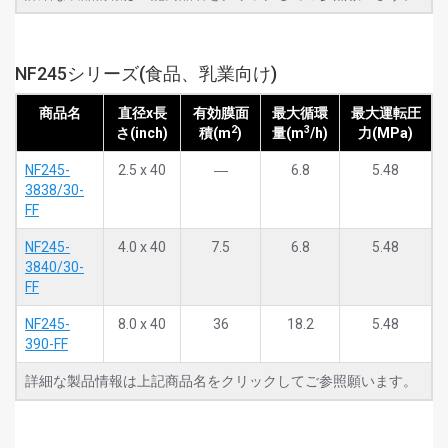
NF245シリーズ(食品、乳業向け)
商品名
直径x長
有効膜面
最大循環
最大運転圧
2
3
さ(inch)
積(m
)
量(m
/h)
力(MPa)
NF245-
2.5 x 40
―
6.8
5.48
3838/30-
FF
NF245-
4.0 x 40
7.5
6.8
5.48
3840/30-
FF
NF245-
8.0 x 40
36
18.2
5.48
390-FF
詳細な製品情報は上記商品名をクリックしてご参照願います。