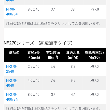
4040
NF90-
8.0 x 40
37
38
>97.0
400/34i
詳細な製品情報は上記商品名をクリックしてご参照願います。
NF270シリーズ (高透過率タイプ)
商品名
直径x長
有効膜面
透過水量
塩除去率(%)
2
3
さ(inch)
積(m
)
(m
/d)
MgSO
4
NF270-
2.5 x 40
2.6
3.2
>97.0
2540
NF270-
4.0 x 40
7.6
9.5
>97.0
4040
NF270-
8.0 x 40
37
47
>97.0
400/34i
詳細な製品情報は上記商品名をクリックしてご参照願います。