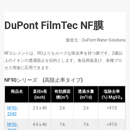
DuPont FilmTec NF膜
製造元：DuPont Water Solutions
NFエレメントは、ROよりもルーズな除去率を持つ膜です。2価以
上のイオンの透過阻止を目的とします。食品用途及び、各種プロ
セス用途に応用できます。
NF90シリーズ (高阻止率タイプ)
商品名
直径x長
有効膜面
透過水量
塩除去率
2
3
(inch)
積(m
)
(m
/d)
(%) MgSO
4
NF90-
2.5 x 40
2.6
2.6
>97.0
2540
NF90-
4.0 x 40
7.6
7.6
>97.0