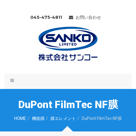
045-475-4811
お問い合わせ
Toggle
navigation
DuPont FilmTec NF膜
HOME
機能膜
膜エレメント
DuPont FilmTec NF膜