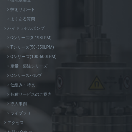
機能膜装置
技術サポート
よくある質問
ハイドラセルポンプ
Gシリーズ(3-198LPM)
Tシリーズ(50-350LPM)
Qシリーズ(100-600LPM)
定量・薬注シリーズ
Cシリーズバルブ
仕組み・特長
各種サービスのご案内
導入事例
ライブラリ
アクセス