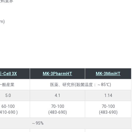
料業界
m)
E-Cell 3X
MK-3PharmHT
MK-3MiniHT
一般産業
医薬、研究所(殺菌温度：～85℃)
5.0
4.1
1.14
60-100
70-100
70-100
(410-690 )
(483-690)
(483-690)
～95%