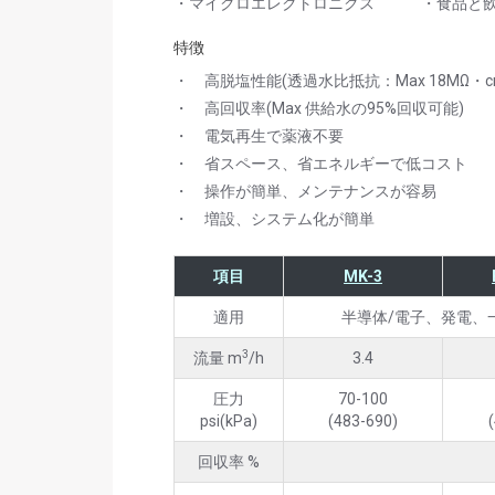
・マイクロエレクトロニクス ・食品と飲
特徴
・ 高脱塩性能(透過水比抵抗：Max 18MΩ・c
・ 高回収率(Max 供給水の95%回収可能)
・ 電気再生で薬液不要
・ 省スペース、省エネルギーで低コスト
・ 操作が簡単、メンテナンスが容易
・ 増設、システム化が簡単
項目
MK-3
適用
半導体/電子、発電、
3
流量 m
/h
3.4
圧力
70-100
psi(kPa)
(483-690)
回収率 %