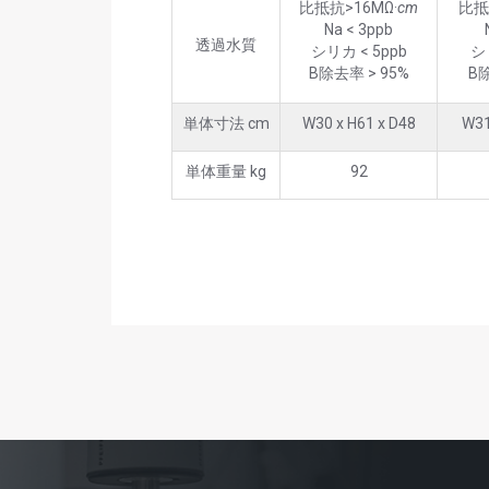
比抵抗>16MΩ·
cm
比抵
Na < 3ppb
透過水質
シリカ < 5ppb
シ
B除去率 > 95%
B除
単体寸法 cm
W30 x H61 x D48
W31
単体重量 kg
92