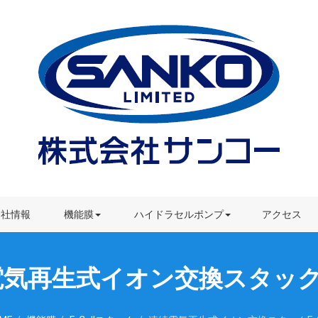
配管用カップリング
Cシリーズバルブ
E-CELLスタック
仕組み・特長
水処理薬剤
各種サービスのご案内
機能膜装置
導入事例
技術サポート
ライブラリ
会社情報
よくある質問
機能膜
ダウンロード
ハイドラセルポンプ
アクセス
気再生式イオン交換スタックE-